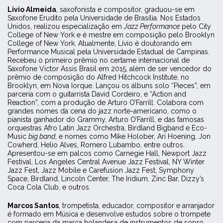
Livio Almeida
, saxofonista e compositor, graduou-se em
Saxofone Erudito pela Universidade de Brasília. Nos Estados
Unidos, realizou especialização em
Jazz Performance
pelo City
College of New York e é mestre em composição pelo Brooklyn
College of New York. Atualmente, Lívio é doutorando em
Performance Musical pela Universidade Estadual de Campinas.
Recebeu o primeiro prêmio no certame internacional de
Saxofone Victor Assis Brasil em 2015, além de ser vencedor do
prêmio de composição do Alfred Hitchcock Institute, no
Brooklyn, em Nova Iorque. Lançou os álbuns solo “Pieces”, em
parceria com o guitarrista David Cordeiro, e “Action and
Reaction”, com a produção de Arturo O’Farrill. Colabora com
grandes nomes da cena do jazz norte-americano, como o
pianista ganhador do Grammy, Arturo O’Farrill, e das famosas
orquestras Afro Latin Jazz Orchestra, Birdland Bigband e Eco-
Music
big band
, e nomes como Mike Holober, Ari Hoening, Jon
Cowherd, Helio Alves, Romero Lubambo, entre outros.
Apresentou-se em palcos como Carnegie Hall, Newport Jazz
Festival, Los Angeles Central Avenue Jazz Festival, NY Winter
Jazz Fest, Jazz Mobile e Carefusion Jazz Fest, Symphony
Space, Birdland, Lincoln Center, The Iridium, Zinc Bar, Dizzy’s
Coca Cola Club, e outros.
Marcos Santos
, trompetista, educador, compositor e arranjador
é formado em Música e desenvolve estudos sobre o trompete
com parceria da marca holandesa de instrumentos de sopro,