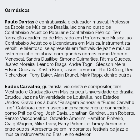
Os músicos
Paulo Dantas
é contrabaixista e educador musical. Professor
da Escola de Música de Brasília, leciona no curso de
Contrabaixo Acústico Popular e Contrabaixo Elétrico. Tem
formação acadêmica de Mestrado em Performance Musical ao
Contrabaixo Acústico e Licenciatura em Música. Instrumentista
versátil e talentoso, se apresenta em festivais de jazz e música
instrumental e colabora com grandes nomes como Roberto
Menescal, Sandra Duailibe, Simone Guimarães, Fátima Guedes,
Juarez Moreira, Leandro Braga, André Togni, Gledson Meira,
Edson Quesada, Kristin Korb, Jason Tiemman, Phil DeGreg, Rex
Richardson, Tony Baker, Alain Brunet, Mark Rapp, dentre outros.
Eudes Carvalho
, guitarrista, violonista e compositor, tem
Mestrado e Graduação em Música pela Universidade de Brasília.
Estudou Jazz na Universidade de Louisville, nos Estados
Unidos. Gravou os álbuns “Paisagem Sonora” e “Eudes Carvalho
Trio”. Colabora com músicos internacionalmente conhecidos,
como Phil de Greg, Josh Davis, Jonathan Gardner, Josh Roberts,
Renato Vasconcellos, Oswaldo Amorim, Hamilton Pinheiro,
Craig Wagner, Mike Tracy, Harry Pickens e Jamey Aebersold,
entre outros. Apresenta-se em importantes festivais de jazz e
música instrumental no Brasil e no exterior.