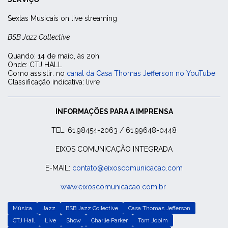
Sextas Musicais on live streaming
BSB Jazz Collective
Quando: 14 de maio, às 20h
Onde: CTJ HALL
Como assistir: no
canal da Casa Thomas Jefferson no YouTube
Classificação indicativa: livre
INFORMAÇÕES PARA A IMPRENSA
TEL: 61.98454-2063 / 61.99648-0448
EIXOS COMUNICAÇÃO INTEGRADA
E-MAIL:
contato@eixoscomunicacao.com
www.eixoscomunicacao.com.br
Música
Jazz
BSB Jazz Collective
Casa Thomas Jefferson
CTJ Hall
Live
Show
Charlie Parker
Tom Jobim