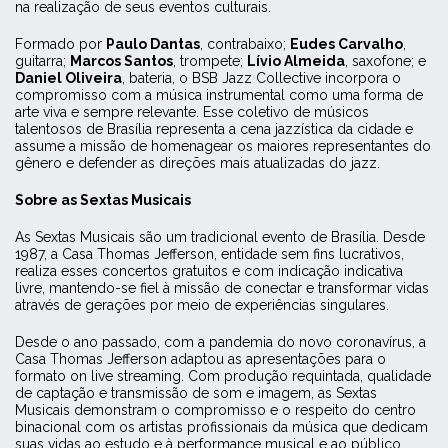
na realização de seus eventos culturais.
Formado por
Paulo Dantas
, contrabaixo;
Eudes Carvalho
,
guitarra;
Marcos Santos
, trompete;
Lívio Almeida
, saxofone; e
Daniel Oliveira
, bateria, o BSB Jazz Collective incorpora o
compromisso com a música instrumental como uma forma de
arte viva e sempre relevante. Esse coletivo de músicos
talentosos de Brasília representa a cena jazzística da cidade e
assume a missão de homenagear os maiores representantes do
gênero e defender as direções mais atualizadas do jazz.
Sobre as Sextas Musicais
As Sextas Musicais são um tradicional evento de Brasília. Desde
1987, a Casa Thomas Jefferson, entidade sem fins lucrativos,
realiza esses concertos gratuitos e com indicação indicativa
livre, mantendo-se fiel à missão de conectar e transformar vidas
através de gerações por meio de experiências singulares.
Desde o ano passado, com a pandemia do novo coronavírus, a
Casa Thomas Jefferson adaptou as apresentações para o
formato on live streaming. Com produção requintada, qualidade
de captação e transmissão de som e imagem, as Sextas
Musicais demonstram o compromisso e o respeito do centro
binacional com os artistas profissionais da música que dedicam
suas vidas ao estudo e à performance musical e ao público.