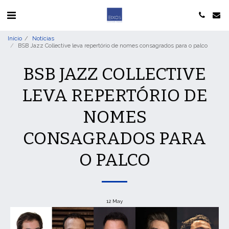
Início
Notícias
BSB Jazz Collective leva repertório de nomes consagrados para o palco
BSB JAZZ COLLECTIVE
LEVA REPERTÓRIO DE
NOMES
CONSAGRADOS PARA
O PALCO
12
May