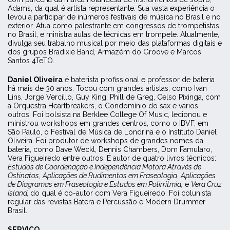
Adams, da qual é artista representante. Sua vasta experiência o
levou a participar de inúmeros festivais de música no Brasil e no
exterior. Atua como palestrante em congressos de trompetistas
no Brasil, e ministra aulas de técnicas em trompete. Atualmente,
divulga seu trabalho musical por meio das plataformas digitais e
dos grupos Bradixie Band, Armazém do Groove e Marcos
Santos 4TeTO.
Daniel Oliveira
é baterista profissional e professor de bateria
há mais de 30 anos. Tocou com grandes artistas, como Ivan
Lins, Jorge Vercillo, Guy King, Phill de Greg, Celso Pixinga, com
a Orquestra Heartbreakers, o Condomínio do sax e vários
outros. Foi bolsista na Berklee College Of Music, lecionou e
ministrou workshops em grandes centros, como o IBVF, em
São Paulo, o Festival de Música de Londrina e o Instituto Daniel
Oliveira. Foi produtor de workshops de grandes nomes da
bateria, como Dave Weckl, Dennis Chambers, Dom Famularo,
Vera Figueiredo entre outros. É autor de quatro livros técnicos:
Estudos de Coordenação e Independência Motora Através de
Ostinatos
,
Aplicações de Rudimentos em Fraseologia
,
Aplicações
de Diagramas em Fraseologia e Estudos em Polirritmia,
e
Vera Cruz
Island,
do qual é co-autor com Vera Figueiredo. Foi colunista
regular das revistas Batera e Percussão e Modern Drummer
Brasil.
SERVIÇO