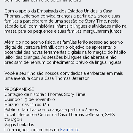
bem, de falar bem e de se tornar leitora.
Com o apoio da Embaixada dos Estados Unidos, a Casa
Thomas Jefferson convida crianças a partir de 2 anos e suas
famílias a participarem de uma sessão de Story Time, neste
sábado (19), com histórias infantis bilíngues e atividades mão na
massa para os pequenos e suas famílias mergulharem juntos.
Além do rico acervo físico, as famílias terão acesso ao acervo
digital de literatura infantil, com o objetivo de apresentar o
potencial das novas ferramentas digitais na formação do hábito
leitor das crianças. As sessões bilíngues são abertas e não
precisam de nenhum conhecimento prévio da língua inglesa.
Você e seu filho são nossos convidados a embarcar em mais
uma aventura com a Casa Thomas Jefferson.
PROGRAME-SE
Contação de história : Thomas Story Time
Quando : 19 de novembro
Horário : das 11h às 12h
Público : famílias com crianças a partir de 2 anos.
Local : Resource Center da Casa Thomas Jefferson, SEPS
706/906.
Vagas limitadas
Informações e inscrições no
Eventbrite