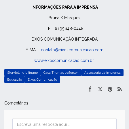
INFORMAÇÕES PARA A IMPRENSA
Bruna K Marques
TEL: 61.99648-0448
EIXOS COMUNICAÇÃO INTEGRADA
E-MAIL:
contato@eixoscomunicacao.com
www.eixoscomunicacao.com.br
Storytelling bilíngue
Casa Thomas Jefferson
Assessoria de imprensa
Educação
Eixos Comunicação
Comentários