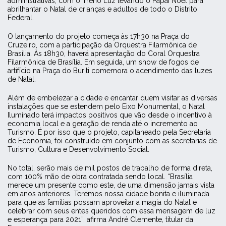
administrativas, com o Trenó Luz levando o Papai Noel para
abrilhantar o Natal de crianças e adultos de todo o Distrito
Federal.
O lançamento do projeto começa às 17h30 na Praça do
Cruzeiro, com a participação da Orquestra Filarmônica de
Brasília. Às 18h30, haverá apresentação do Coral Orquestra
Filarmônica de Brasília. Em seguida, um show de fogos de
artifício na Praça do Buriti comemora o acendimento das luzes
de Natal.
Além de embelezar a cidade e encantar quem visitar as diversas
instalações que se estendem pelo Eixo Monumental, o Natal
Iluminado terá impactos positivos que vão desde o incentivo à
economia local e a geração de renda até o incremento ao
Turismo. É por isso que o projeto, capitaneado pela Secretaria
de Economia, foi construído em conjunto com as secretarias de
Turismo, Cultura e Desenvolvimento Social.
No total, serão mais de mil postos de trabalho de forma direta,
com 100% mão de obra contratada sendo local. “Brasília
merece um presente como este, de uma dimensão jamais vista
em anos anteriores. Teremos nossa cidade bonita e iluminada
para que as famílias possam aproveitar a magia do Natal e
celebrar com seus entes queridos com essa mensagem de luz
e esperança para 2021”, afirma André Clemente, titular da