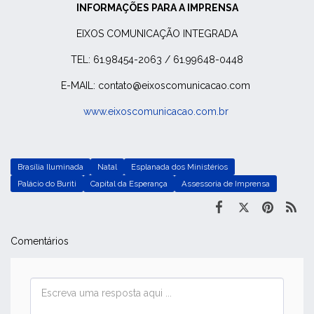
INFORMAÇÕES PARA A IMPRENSA
EIXOS COMUNICAÇÃO INTEGRADA
TEL: 61.98454-2063 / 61.99648-0448
E-MAIL: contato@eixoscomunicacao.com
www.eixoscomunicacao.com.br
Brasília Iluminada
Natal
Esplanada dos Ministérios
Palácio do Buriti
Capital da Esperança
Assessoria de Imprensa
Comentários