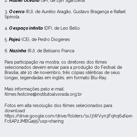
2.
Mulher Oceano
(SP), de Djin Sganzerla
3.
O cerco
(RJ), de Aurélio Aragão, Gustavo Bragança e Rafael
Spínola
4.
O espaço infinito
(DF), de Leo Bello
5.
Pajeú
(CE), de Pedro Diogenes
6.
Nazinha
(RJ), de Belisario Franca
Para participação na mostra, os diretores dos filmes
selecionados devem enviar para a produção do Festival de
Brasília, até 10 de novembro, três cópias idênticas de seus
longas, legendadas em inglês, em formato Blu-Ray.
Mais informações pelo e-mail:
filmes.festcine@institutoalvorada.org.br
Fotos em alta resolução dos filmes selecionados para
download:
https://drive.google.com/drive/folders/1xJ3WVyn3Fqhq64f4xn
FcIlAP2JMBGa95?usp=sharing